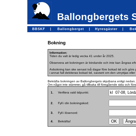
Ballongbergets 
BBSKF |
Ballongberget |
Hyresgäster |
Bo
Bokning
Information:
Tiden du valt är ledig vecka 41 under år 2025.
Observera att bokningen är bindande och inte kan ångras efte
Avbokning kan ske senast två dagar före bokad tid och görs ge
i annat fall debiteras bokad tid, oavsett om den utnyttjas eller 
Bekräfta bokningen av Ballongbergets skjutbana enligt nedan.
Om något inte stämmer, gå tillbaka till föregående sida och för
1.
Verifiera vald tidpunkt:
2.
Fyll i din bokningskod:
3.
Fyll i lösenord:
4.
Bekräfta!