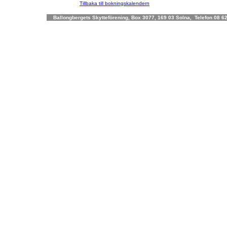
Tillbaka till bokningskalendern
Ballongbergets Skytteförening, Box 3077, 169 03 Solna, Telefon 08 62