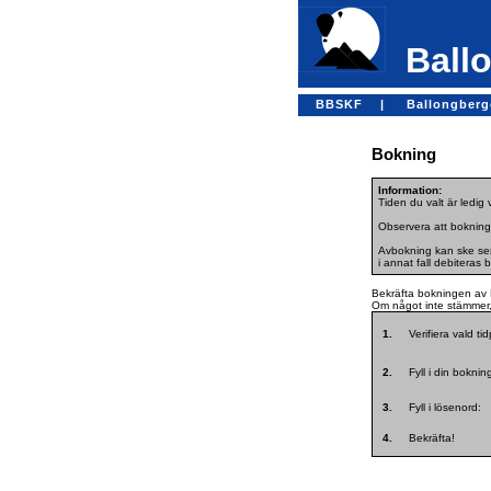
Ballo
BBSKF |
Ballongber
Bokning
Information:
Tiden du valt är ledig
Observera att bokning
Avbokning kan ske sena
i annat fall debiteras 
Bekräfta bokningen av 
Om något inte stämmer, 
1.
Verifiera vald ti
2.
Fyll i din bokni
3.
Fyll i lösenord:
4.
Bekräfta!