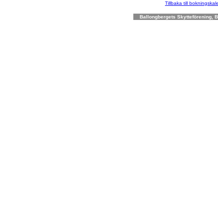
Tillbaka till bokningska
Ballongbergets Skytteförening, Bo