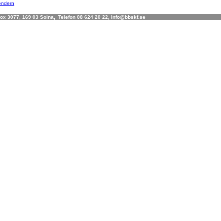
lendern
x 3077, 169 03 Solna, Telefon 08 624 20 22, info@bbskf.se