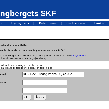
ngbergets SKF
get |
Hyresgäster |
Boka banan |
Kontakta oss |
Länkar 
 vecka 50 under år 2025.
en är bindande och inte kan ångras efter att du tryckt OK!
st två dagar före bokad tid och görs genom att skicka mail till
info@bbskf.se
,
bokad tid, oavsett om den utnyttjas eller ej.
Ballongbergets skjutbana enligt nedan.
gå tillbaka till föregående sida och försök igen!
dpunkt:
ngskod: