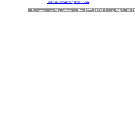
Tillbaka till bokningskalendern
Ballongbergets Skytteförening, Box 3077, 169 03 Solna, Telefon 08 62