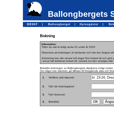
Ballongbergets 
BBSKF |
Ballongberget |
Hyresgäster |
Bo
Bokning
Information:
Tiden du valt är ledig vecka 51 under år 2025.
Observera att bokningen är bindande och inte kan ångras efte
Avbokning kan ske senast två dagar före bokad tid och görs ge
i annat fall debiteras bokad tid, oavsett om den utnyttjas eller 
Bekräfta bokningen av Ballongbergets skjutbana enligt nedan.
Om något inte stämmer, gå tillbaka till föregående sida och för
1.
Verifiera vald tidpunkt:
2.
Fyll i din bokningskod:
3.
Fyll i lösenord:
4.
Bekräfta!