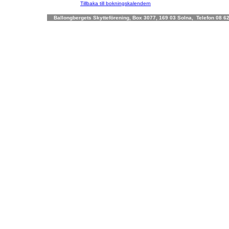
Tillbaka till bokningskalendern
Ballongbergets Skytteförening, Box 3077, 169 03 Solna, Telefon 08 62