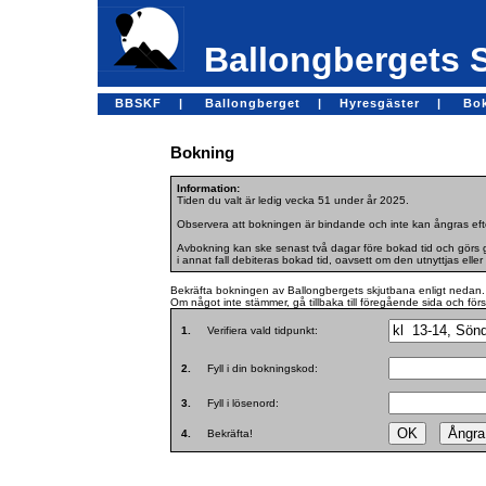
Ballongbergets 
BBSKF |
Ballongberget |
Hyresgäster |
Bo
Bokning
Information:
Tiden du valt är ledig vecka 51 under år 2025.
Observera att bokningen är bindande och inte kan ångras efte
Avbokning kan ske senast två dagar före bokad tid och görs ge
i annat fall debiteras bokad tid, oavsett om den utnyttjas eller 
Bekräfta bokningen av Ballongbergets skjutbana enligt nedan.
Om något inte stämmer, gå tillbaka till föregående sida och för
1.
Verifiera vald tidpunkt:
2.
Fyll i din bokningskod:
3.
Fyll i lösenord:
4.
Bekräfta!