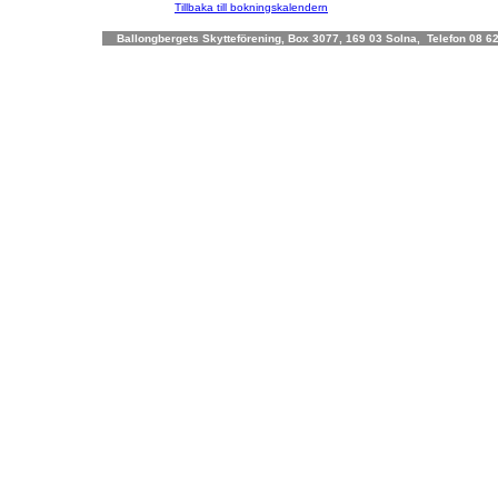
Tillbaka till bokningskalendern
Ballongbergets Skytteförening, Box 3077, 169 03 Solna, Telefon 08 62