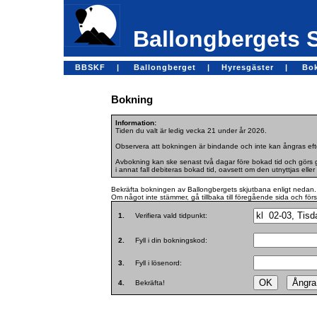
Ballongbergets 
BBSKF |
Ballongberget |
Hyresgäster |
Bo
Bokning
Information:
Tiden du valt är ledig vecka 21 under år 2026.
Observera att bokningen är bindande och inte kan ångras efte
Avbokning kan ske senast två dagar före bokad tid och görs ge
i annat fall debiteras bokad tid, oavsett om den utnyttjas eller 
Bekräfta bokningen av Ballongbergets skjutbana enligt nedan.
Om något inte stämmer, gå tillbaka till föregående sida och för
1.
Verifiera vald tidpunkt:
2.
Fyll i din bokningskod:
3.
Fyll i lösenord:
4.
Bekräfta!