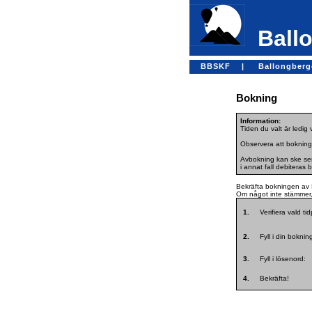
Ballo
BBSKF |
Ballongber
Bokning
Information:
Tiden du valt är ledig
Observera att bokning
Avbokning kan ske sena
i annat fall debiteras 
Bekräfta bokningen av 
Om något inte stämmer, 
1.
Verifiera vald ti
2.
Fyll i din bokni
3.
Fyll i lösenord:
4.
Bekräfta!