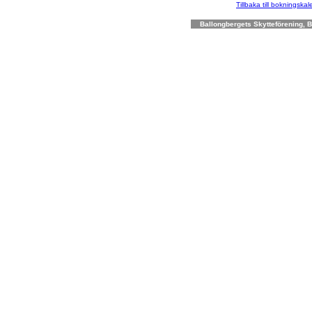
Tillbaka till bokningska
Ballongbergets Skytteförening, Bo