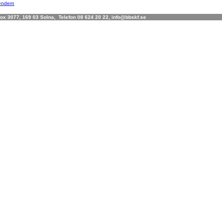
lendern
x 3077, 169 03 Solna, Telefon 08 624 20 22, info@bbskf.se