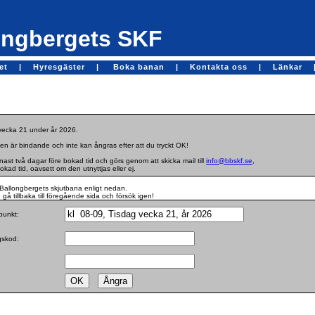
ngbergets SKF
get |
Hyresgäster |
Boka banan |
Kontakta oss |
Länkar 
 vecka 21 under år 2026.
en är bindande och inte kan ångras efter att du tryckt OK!
st två dagar före bokad tid och görs genom att skicka mail till
info@bbskf.se
,
bokad tid, oavsett om den utnyttjas eller ej.
Ballongbergets skjutbana enligt nedan.
gå tillbaka till föregående sida och försök igen!
dpunkt:
ngskod: