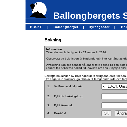
Ballongbergets 
BBSKF |
Ballongberget |
Hyresgäster |
Bo
Bokning
Information:
Tiden du valt är ledig vecka 21 under år 2026.
Observera att bokningen är bindande och inte kan ångras efte
Avbokning kan ske senast två dagar före bokad tid och görs ge
i annat fall debiteras bokad tid, oavsett om den utnyttjas eller 
Bekräfta bokningen av Ballongbergets skjutbana enligt nedan.
Om något inte stämmer, gå tillbaka till föregående sida och för
1.
Verifiera vald tidpunkt:
2.
Fyll i din bokningskod:
3.
Fyll i lösenord:
4.
Bekräfta!