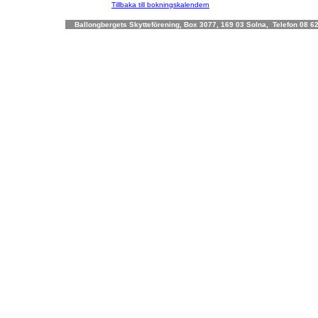
Tillbaka till bokningskalendern
Ballongbergets Skytteförening, Box 3077, 169 03 Solna, Telefon 08 62