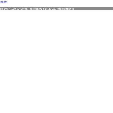
lendern
x 3077, 169 03 Solna, Telefon 08 624 20 22, info@bbskf.se