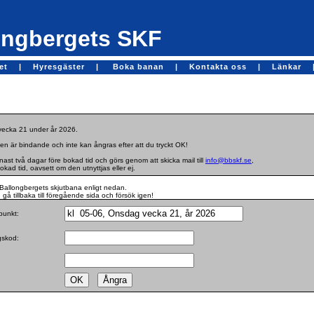
ngbergets SKF
get |
Hyresgäster |
Boka banan |
Kontakta oss |
Länkar 
 vecka 21 under år 2026.
en är bindande och inte kan ångras efter att du tryckt OK!
st två dagar före bokad tid och görs genom att skicka mail till
info@bbskf.se
,
bokad tid, oavsett om den utnyttjas eller ej.
Ballongbergets skjutbana enligt nedan.
gå tillbaka till föregående sida och försök igen!
dpunkt:
ngskod: