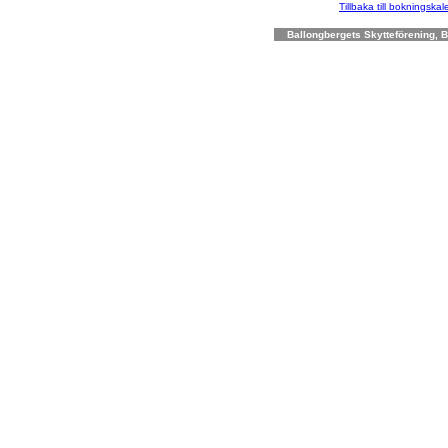
Tillbaka till bokningska
Ballongbergets Skytteförening, Bo