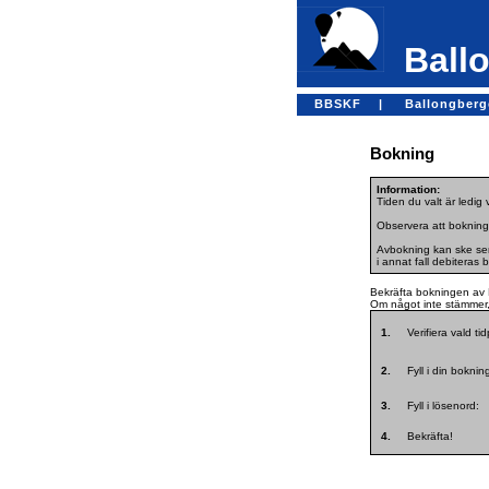
Ballo
BBSKF |
Ballongber
Bokning
Information:
Tiden du valt är ledig
Observera att bokning
Avbokning kan ske sena
i annat fall debiteras 
Bekräfta bokningen av 
Om något inte stämmer, 
1.
Verifiera vald ti
2.
Fyll i din bokni
3.
Fyll i lösenord:
4.
Bekräfta!