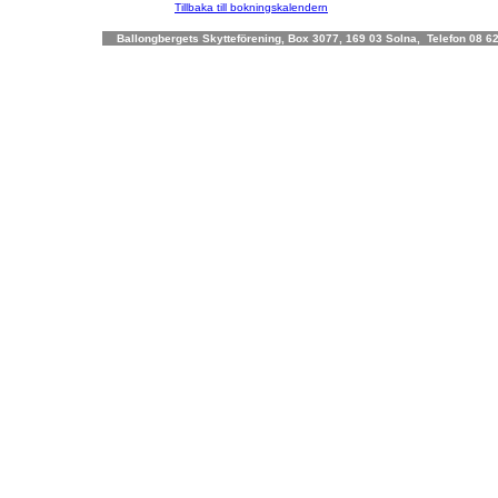
Tillbaka till bokningskalendern
Ballongbergets Skytteförening, Box 3077, 169 03 Solna, Telefon 08 62