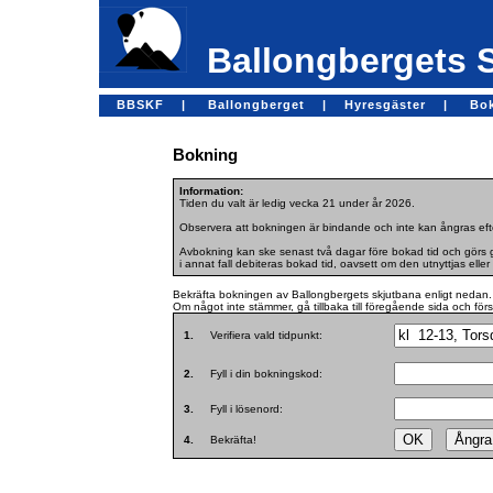
Ballongbergets 
BBSKF |
Ballongberget |
Hyresgäster |
Bo
Bokning
Information:
Tiden du valt är ledig vecka 21 under år 2026.
Observera att bokningen är bindande och inte kan ångras efte
Avbokning kan ske senast två dagar före bokad tid och görs ge
i annat fall debiteras bokad tid, oavsett om den utnyttjas eller 
Bekräfta bokningen av Ballongbergets skjutbana enligt nedan.
Om något inte stämmer, gå tillbaka till föregående sida och för
1.
Verifiera vald tidpunkt:
2.
Fyll i din bokningskod:
3.
Fyll i lösenord:
4.
Bekräfta!