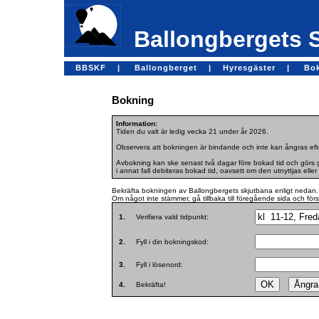
Ballongbergets 
BBSKF |
Ballongberget |
Hyresgäster |
Bo
Bokning
Information:
Tiden du valt är ledig vecka 21 under år 2026.
Observera att bokningen är bindande och inte kan ångras efte
Avbokning kan ske senast två dagar före bokad tid och görs ge
i annat fall debiteras bokad tid, oavsett om den utnyttjas eller 
Bekräfta bokningen av Ballongbergets skjutbana enligt nedan.
Om något inte stämmer, gå tillbaka till föregående sida och för
1.
Verifiera vald tidpunkt:
2.
Fyll i din bokningskod:
3.
Fyll i lösenord:
4.
Bekräfta!