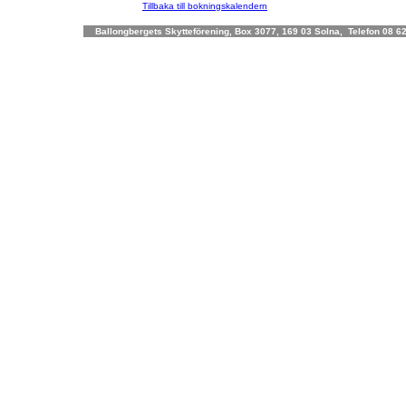
Tillbaka till bokningskalendern
Ballongbergets Skytteförening, Box 3077, 169 03 Solna, Telefon 08 62