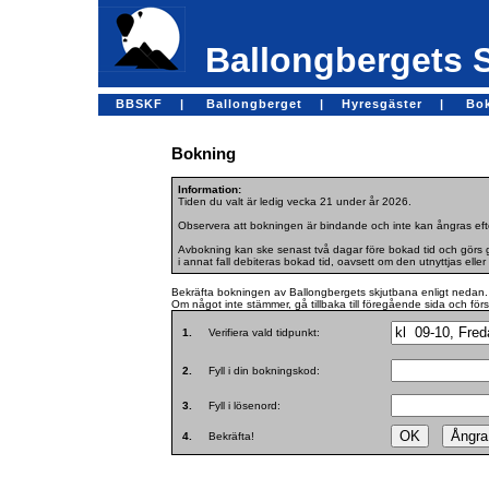
Ballongbergets 
BBSKF |
Ballongberget |
Hyresgäster |
Bo
Bokning
Information:
Tiden du valt är ledig vecka 21 under år 2026.
Observera att bokningen är bindande och inte kan ångras efte
Avbokning kan ske senast två dagar före bokad tid och görs ge
i annat fall debiteras bokad tid, oavsett om den utnyttjas eller 
Bekräfta bokningen av Ballongbergets skjutbana enligt nedan.
Om något inte stämmer, gå tillbaka till föregående sida och för
1.
Verifiera vald tidpunkt:
2.
Fyll i din bokningskod:
3.
Fyll i lösenord:
4.
Bekräfta!