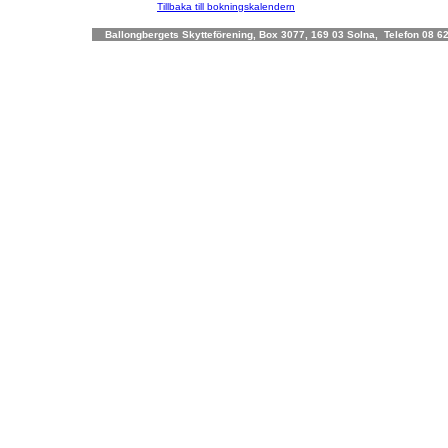
Tillbaka till bokningskalendern
Ballongbergets Skytteförening, Box 3077, 169 03 Solna, Telefon 08 62