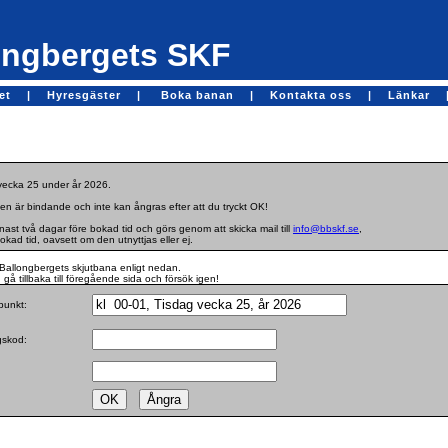
ngbergets SKF
get |
Hyresgäster |
Boka banan |
Kontakta oss |
Länkar 
 vecka 25 under år 2026.
en är bindande och inte kan ångras efter att du tryckt OK!
st två dagar före bokad tid och görs genom att skicka mail till
info@bbskf.se
,
bokad tid, oavsett om den utnyttjas eller ej.
Ballongbergets skjutbana enligt nedan.
gå tillbaka till föregående sida och försök igen!
dpunkt:
ngskod: