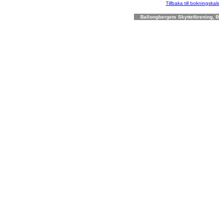
Tillbaka till bokningska
Ballongbergets Skytteförening, Bo