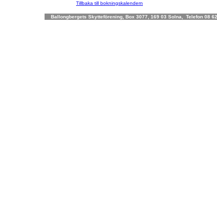
Tillbaka till bokningskalendern
Ballongbergets Skytteförening, Box 3077, 169 03 Solna, Telefon 08 62