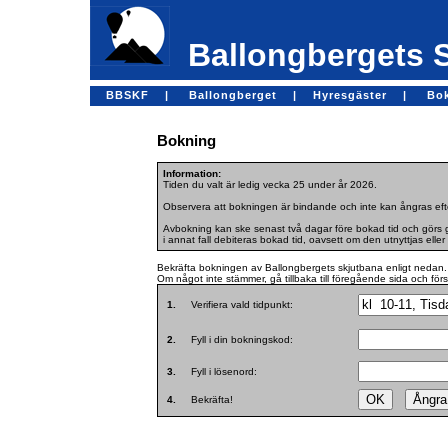
Ballongbergets 
BBSKF |
Ballongberget |
Hyresgäster |
Bo
Bokning
Information:
Tiden du valt är ledig vecka 25 under år 2026.
Observera att bokningen är bindande och inte kan ångras efte
Avbokning kan ske senast två dagar före bokad tid och görs ge
i annat fall debiteras bokad tid, oavsett om den utnyttjas eller 
Bekräfta bokningen av Ballongbergets skjutbana enligt nedan.
Om något inte stämmer, gå tillbaka till föregående sida och för
1.
Verifiera vald tidpunkt:
2.
Fyll i din bokningskod:
3.
Fyll i lösenord:
4.
Bekräfta!