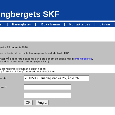
ngbergets SKF
get |
Hyresgäster |
Boka banan |
Kontakta oss |
Länkar 
 vecka 25 under år 2026.
en är bindande och inte kan ångras efter att du tryckt OK!
st två dagar före bokad tid och görs genom att skicka mail till
info@bbskf.se
,
bokad tid, oavsett om den utnyttjas eller ej.
Ballongbergets skjutbana enligt nedan.
gå tillbaka till föregående sida och försök igen!
dpunkt:
ngskod: