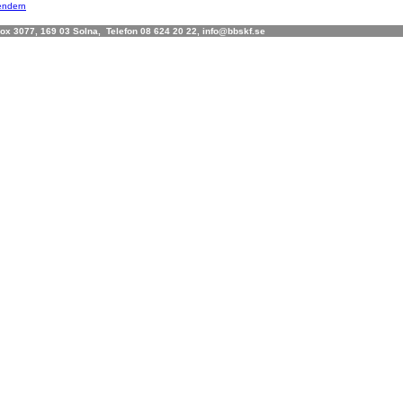
lendern
x 3077, 169 03 Solna, Telefon 08 624 20 22, info@bbskf.se