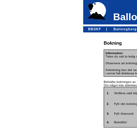
Ballo
BBSKF |
Ballongber
Bokning
Information:
Tiden du valt är ledig
Observera att bokning
Avbokning kan ske sena
i annat fall debiteras 
Bekräfta bokningen av 
Om något inte stämmer, 
1.
Verifiera vald ti
2.
Fyll i din bokni
3.
Fyll i lösenord:
4.
Bekräfta!