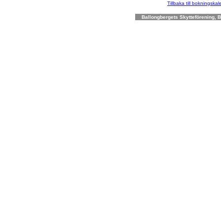
Tillbaka till bokningska
Ballongbergets Skytteförening, Bo