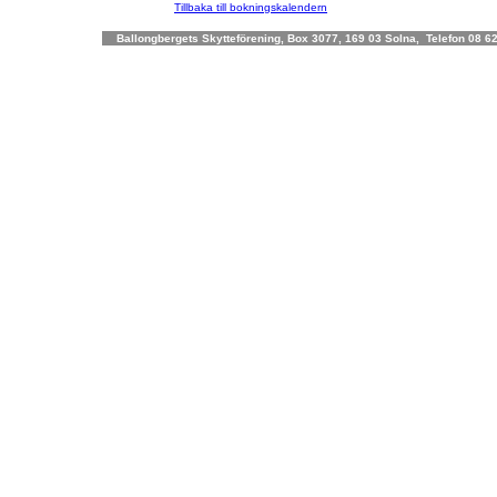
Tillbaka till bokningskalendern
Ballongbergets Skytteförening, Box 3077, 169 03 Solna, Telefon 08 62