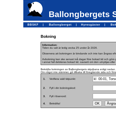
Ballongbergets 
BBSKF |
Ballongberget |
Hyresgäster |
Bo
Bokning
Information:
Tiden du valt är ledig vecka 25 under år 2026.
Observera att bokningen är bindande och inte kan ångras efte
Avbokning kan ske senast två dagar före bokad tid och görs ge
i annat fall debiteras bokad tid, oavsett om den utnyttjas eller 
Bekräfta bokningen av Ballongbergets skjutbana enligt nedan.
Om något inte stämmer, gå tillbaka till föregående sida och för
1.
Verifiera vald tidpunkt:
2.
Fyll i din bokningskod:
3.
Fyll i lösenord:
4.
Bekräfta!