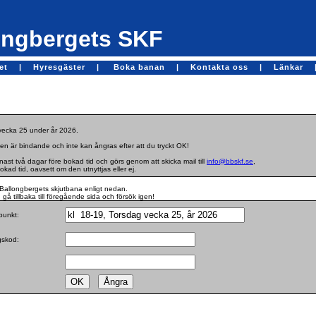
ngbergets SKF
get |
Hyresgäster |
Boka banan |
Kontakta oss |
Länkar 
 vecka 25 under år 2026.
en är bindande och inte kan ångras efter att du tryckt OK!
st två dagar före bokad tid och görs genom att skicka mail till
info@bbskf.se
,
bokad tid, oavsett om den utnyttjas eller ej.
Ballongbergets skjutbana enligt nedan.
gå tillbaka till föregående sida och försök igen!
dpunkt:
ngskod: