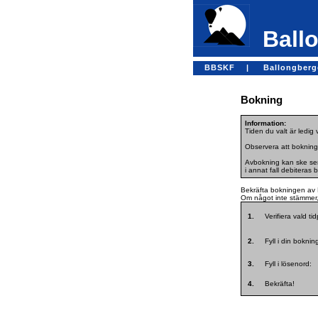
Ballo
BBSKF |
Ballongber
Bokning
Information:
Tiden du valt är ledig
Observera att bokning
Avbokning kan ske sena
i annat fall debiteras 
Bekräfta bokningen av 
Om något inte stämmer, 
1.
Verifiera vald ti
2.
Fyll i din bokni
3.
Fyll i lösenord:
4.
Bekräfta!