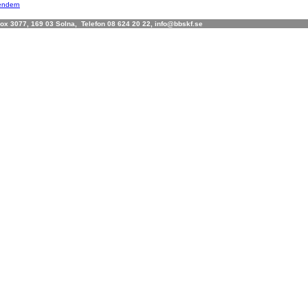
lendern
x 3077, 169 03 Solna, Telefon 08 624 20 22, info@bbskf.se