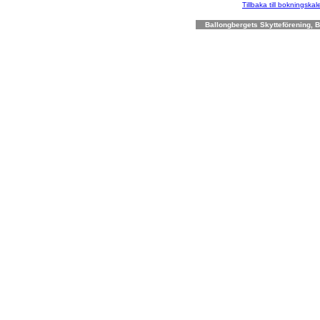
Tillbaka till bokningska
Ballongbergets Skytteförening, Bo