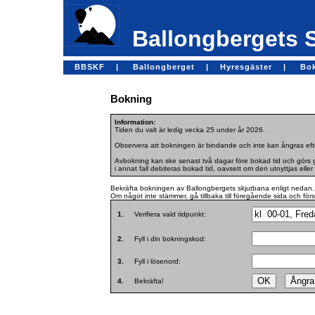
Ballongbergets 
BBSKF |
Ballongberget |
Hyresgäster |
Bo
Bokning
Information:
Tiden du valt är ledig vecka 25 under år 2026.
Observera att bokningen är bindande och inte kan ångras efte
Avbokning kan ske senast två dagar före bokad tid och görs ge
i annat fall debiteras bokad tid, oavsett om den utnyttjas eller 
Bekräfta bokningen av Ballongbergets skjutbana enligt nedan.
Om något inte stämmer, gå tillbaka till föregående sida och för
1.
Verifiera vald tidpunkt:
2.
Fyll i din bokningskod:
3.
Fyll i lösenord:
4.
Bekräfta!