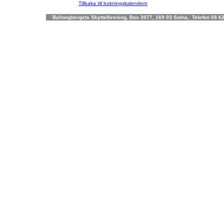
Tillbaka till bokningskalendern
Ballongbergets Skytteförening, Box 3077, 169 03 Solna, Telefon 08 62