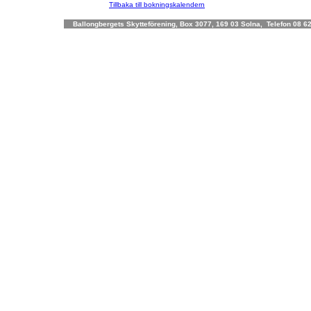
Tillbaka till bokningskalendern
Ballongbergets Skytteförening, Box 3077, 169 03 Solna, Telefon 08 62