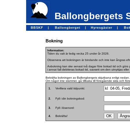
Ballongbergets 
BBSKF |
Ballongberget |
Hyresgäster |
Bo
Bokning
Information:
Tiden du valt är ledig vecka 25 under år 2026.
Observera att bokningen är bindande och inte kan ångras efte
Avbokning kan ske senast två dagar före bokad tid och görs ge
i annat fall debiteras bokad tid, oavsett om den utnyttjas eller 
Bekräfta bokningen av Ballongbergets skjutbana enligt nedan.
Om något inte stämmer, gå tillbaka till föregående sida och för
1.
Verifiera vald tidpunkt:
2.
Fyll i din bokningskod:
3.
Fyll i lösenord:
4.
Bekräfta!