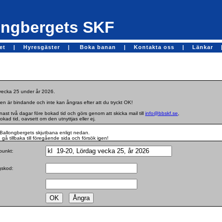
ngbergets SKF
get |
Hyresgäster |
Boka banan |
Kontakta oss |
Länkar 
 vecka 25 under år 2026.
en är bindande och inte kan ångras efter att du tryckt OK!
st två dagar före bokad tid och görs genom att skicka mail till
info@bbskf.se
,
bokad tid, oavsett om den utnyttjas eller ej.
Ballongbergets skjutbana enligt nedan.
gå tillbaka till föregående sida och försök igen!
dpunkt:
ngskod: