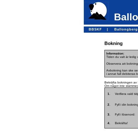
Ballo
BBSKF |
Ballongber
Bokning
Information:
Tiden du valt är ledig
Observera att bokning
Avbokning kan ske sena
i annat fall debiteras 
Bekräfta bokningen av 
Om något inte stämmer, 
1.
Verifiera vald ti
2.
Fyll i din bokni
3.
Fyll i lösenord:
4.
Bekräfta!