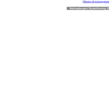
Tillbaka till bokningska
Ballongbergets Skytteförening, Bo