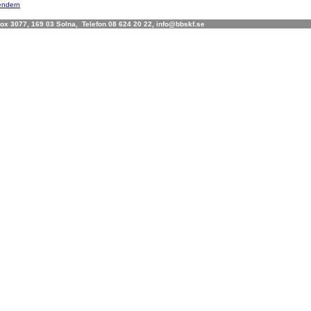
lendern
x 3077, 169 03 Solna, Telefon 08 624 20 22, info@bbskf.se