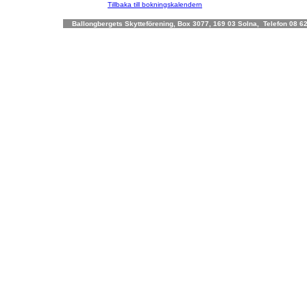
Tillbaka till bokningskalendern
Ballongbergets Skytteförening, Box 3077, 169 03 Solna, Telefon 08 62