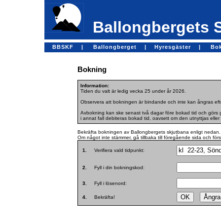
Ballongbergets 
BBSKF |
Ballongberget |
Hyresgäster |
Bo
Bokning
Information:
Tiden du valt är ledig vecka 25 under år 2026.
Observera att bokningen är bindande och inte kan ångras efte
Avbokning kan ske senast två dagar före bokad tid och görs ge
i annat fall debiteras bokad tid, oavsett om den utnyttjas eller 
Bekräfta bokningen av Ballongbergets skjutbana enligt nedan.
Om något inte stämmer, gå tillbaka till föregående sida och för
1.
Verifiera vald tidpunkt:
2.
Fyll i din bokningskod:
3.
Fyll i lösenord:
4.
Bekräfta!