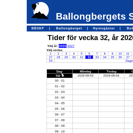
Ballongbergets 
BBSKF |
Ballongberget |
Hyresgäster |
Bo
Tider för vecka 32, år 202
Välj år:
2026
2027
Välj vecka:
1
2
3
4
5
6
7
8
9
10
11
27
28
29
30
31
32
33
34
35
36
37
53
Dagen
Dag:
Måndag
Tisdag
2026-08-03
2026-08-04
20
TID
00 - 01
01 - 02
02 - 03
03 - 04
04 - 05
05 - 06
06 - 07
07 - 08
08 - 09
09 - 10