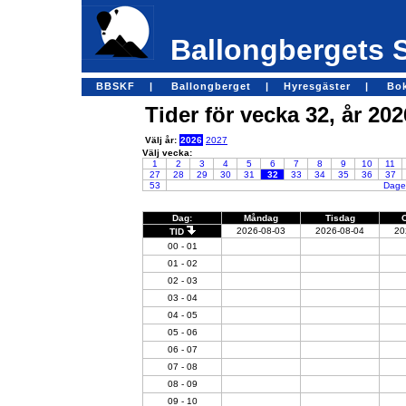
Ballongbergets 
BBSKF |
Ballongberget |
Hyresgäster |
Bo
Tider för vecka 32, år 202
Välj år:
2026
2027
Välj vecka:
1
2
3
4
5
6
7
8
9
10
11
27
28
29
30
31
32
33
34
35
36
37
53
Dagen
Dag:
Måndag
Tisdag
2026-08-03
2026-08-04
20
TID
00 - 01
01 - 02
02 - 03
03 - 04
04 - 05
05 - 06
06 - 07
07 - 08
08 - 09
09 - 10