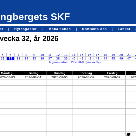
ngbergets SKF
get |
Hyresgäster |
Boka banan |
Kontakta oss |
Länkar 
 vecka 32, år 2026
5
6
7
8
9
10
11
12
13
14
15
16
17
18
19
20
21
31
32
33
34
35
36
37
38
39
40
41
42
43
44
45
46
47
Dagens datum : 2026-8-8, (Vecka 32)
Måndag
Tisdag
Onsdag
Torsdag
Fredag
L
2026-08-03
2026-08-04
2026-08-05
2026-08-06
2026-08-07
202