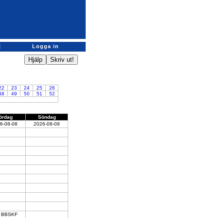
|
Logga in
22
23
24
25
26
48
49
50
51
52
ördag
Söndag
6-08-08
2026-08-09
BBSKF