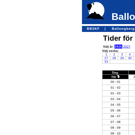
Ballo
BBSKF |
Ballongber
Tider för
Välj år:
2026
2027
Välj vecka:
1
2
3
4
27
28
29
30
53
Dag:
TID
00 - 01
01 - 02
02 - 03
03 - 04
04 - 05
05 - 06
06 - 07
07 - 08
08 - 09
09 - 10