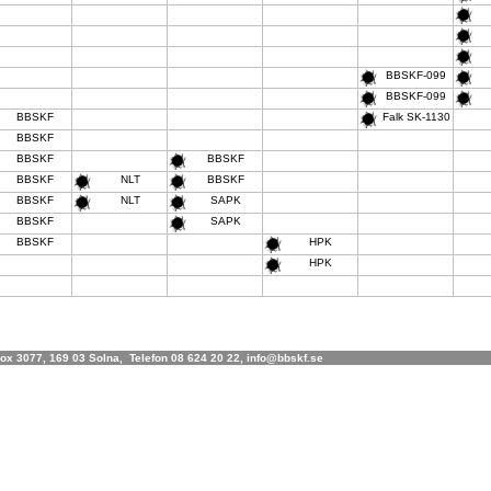
BBSKF-099
BBSKF-099
BBSKF
Falk SK-1130
BBSKF
BBSKF
BBSKF
BBSKF
NLT
BBSKF
BBSKF
NLT
SAPK
BBSKF
SAPK
BBSKF
HPK
HPK
x 3077, 169 03 Solna, Telefon 08 624 20 22, info@bbskf.se