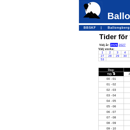
Ballo
BBSKF |
Ballongber
Tider för
Välj år:
2026
2027
Välj vecka:
1
2
3
4
27
28
29
30
53
Dag:
TID
00 - 01
01 - 02
02 - 03
03 - 04
04 - 05
05 - 06
06 - 07
07 - 08
08 - 09
09 - 10