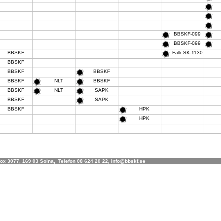
BBSKF-099
BBSKF-099
BBSKF
Falk SK-1130
BBSKF
BBSKF
BBSKF
BBSKF
NLT
BBSKF
BBSKF
NLT
SAPK
BBSKF
SAPK
BBSKF
HPK
HPK
x 3077, 169 03 Solna, Telefon 08 624 20 22, info@bbskf.se