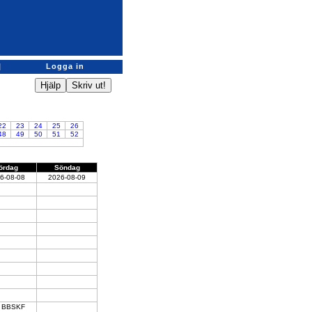
|
Logga in
22
23
24
25
26
48
49
50
51
52
ördag
Söndag
6-08-08
2026-08-09
BBSKF