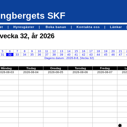
ngbergets SKF
get |
Hyresgäster |
Boka banan |
Kontakta oss |
Länkar 
 vecka 32, år 2026
5
6
7
8
9
10
11
12
13
14
15
16
17
18
19
20
21
31
32
33
34
35
36
37
38
39
40
41
42
43
44
45
46
47
Dagens datum : 2026-8-8, (Vecka 32)
Måndag
Tisdag
Onsdag
Torsdag
Fredag
L
2026-08-03
2026-08-04
2026-08-05
2026-08-06
2026-08-07
202