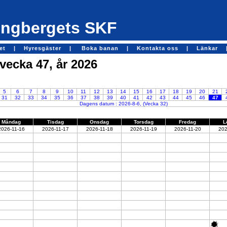
ngbergets SKF
get |
Hyresgäster |
Boka banan |
Kontakta oss |
Länkar 
 vecka 47, år 2026
5
6
7
8
9
10
11
12
13
14
15
16
17
18
19
20
21
31
32
33
34
35
36
37
38
39
40
41
42
43
44
45
46
47
Dagens datum : 2026-8-6, (Vecka 32)
Måndag
Tisdag
Onsdag
Torsdag
Fredag
L
2026-11-16
2026-11-17
2026-11-18
2026-11-19
2026-11-20
202