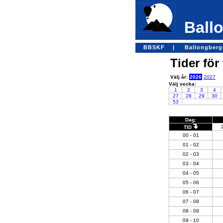
Ballo
BBSKF |
Ballongber
Tider för
Välj år:
2026
2027
Välj vecka:
1
2
3
4
27
28
29
30
53
Dag:
TID
00 - 01
01 - 02
02 - 03
03 - 04
04 - 05
05 - 06
06 - 07
07 - 08
08 - 09
09 - 10