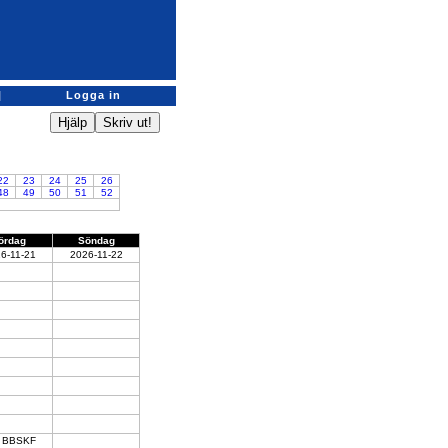
|
Logga in
22
23
24
25
26
48
49
50
51
52
ördag
Söndag
6-11-21
2026-11-22
BBSKF