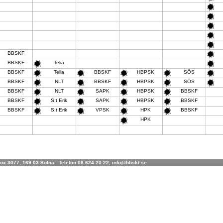
BBSKF
BBSKF
Telia
BBSKF
Telia
BBSKF
HBPSK
SÖS
BBSKF
NLT
BBSKF
HBPSK
SÖS
BBSKF
NLT
SAPK
HBPSK
BBSKF
BBSKF
S:t Erik
SAPK
HBPSK
BBSKF
BBSKF
S:t Erik
VPSK
HPK
BBSKF
HPK
x 3077, 169 03 Solna, Telefon 08 624 20 22, info@bbskf.se