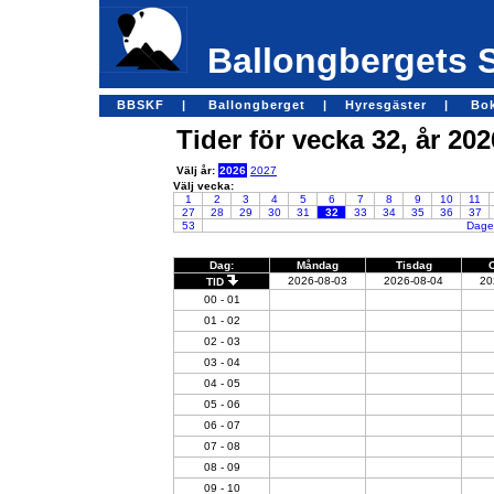
Ballongbergets 
BBSKF |
Ballongberget |
Hyresgäster |
Bo
Tider för vecka 32, år 202
Välj år:
2026
2027
Välj vecka:
1
2
3
4
5
6
7
8
9
10
11
27
28
29
30
31
32
33
34
35
36
37
53
Dagen
Dag:
Måndag
Tisdag
2026-08-03
2026-08-04
20
TID
00 - 01
01 - 02
02 - 03
03 - 04
04 - 05
05 - 06
06 - 07
07 - 08
08 - 09
09 - 10